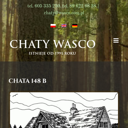
Skip
tel. 605 335 250, tel. 89 622 68 38
|
to
chaty@wasco.com.pl
content
CHATA 148 B