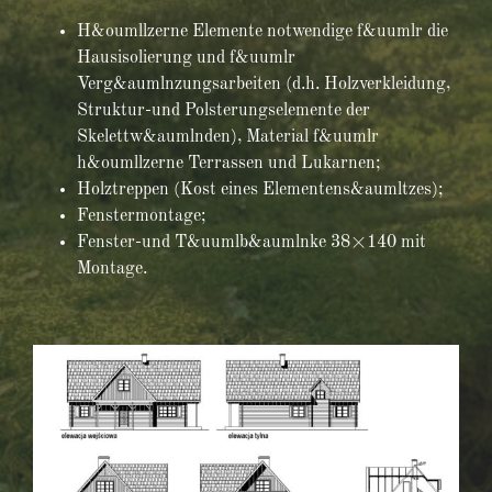
H&oumllzerne Elemente notwendige f&uumlr die
Hausisolierung und f&uumlr
Verg&aumlnzungsarbeiten (d.h. Holzverkleidung,
Struktur-und Polsterungselemente der
Skelettw&aumlnden), Material f&uumlr
h&oumllzerne Terrassen und Lukarnen;
Holztreppen (Kost eines Elementens&aumltzes);
Fenstermontage;
Fenster-und T&uumlb&aumlnke 38×140 mit
Montage.